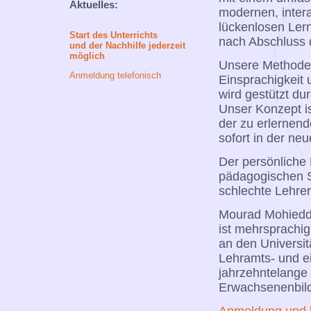
Aktuelles:
modernen, intera
lückenlosen Ler
Start des Unterrichts
nach Abschluss d
und der Nachhilfe jederzeit
möglich
Unsere Methode z
Anmeldung telefonisch
Einsprachigkeit
wird gestützt du
Unser Konzept ist
der zu erlernen
sofort in der n
Der persönliche 
pädagogischen Sp
schlechte Lehrer
Mourad Mohieddi
ist mehrsprachig
an den Universi
Lehramts- und ei
jahrzehntelange 
Erwachsenenbil