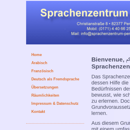
[
Home
]
Bienvenue,
[
Arabisch
]
Sprachenzen
[
Französisch
]
Das Sprachenzen
[
Deutsch als Fremdsprache
]
dessen Hilfe di
[
Übersetzungen
/ Dolmetschen
]
Bedürfnissen des
bewusst, wie sc
[
Räumlichkeiten
]
zu erlernen. Do
[
Impressum & Datenschutz
]
Grundvoraussetz
[
Kontakt
]
lernen.
Aus diesem Grun
mit einem umfass