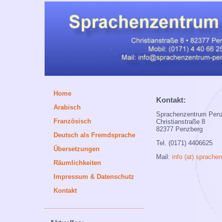
[
Home
]
Kontakt:
[
Arabisch
]
Sprachenzentrum Pen
[
Französisch
]
Christianstraße 8
82377 Penzberg
[
Deutsch als Fremdsprache
]
Tel. (0171) 4406625
[
Übersetzungen
/ Dolmetschen
]
Mail:
info (at) sprach
[
Räumlichkeiten
]
[
Impressum & Datenschutz
]
[
Kontakt
]